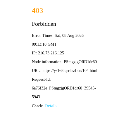
口袋影院
👖
电影
电视剧
综艺
动漫
👖 口袋导航：
口袋影院
/ 便携片单 / 口袋热力榜
‹
›
👖 便携
🎬 短片
😂 喜剧
💕 甜爱
🎨 动漫
🌿 治愈
🎵 音乐